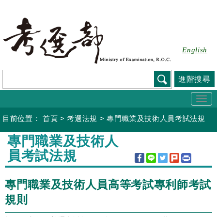
跳
到
主
要
English
內
容
進階搜尋
Togg
navi
目前位置：
首頁
>
考選法規
>
專門職業及技術人員考試法規
:::
專門職業及技術人
員考試法規
專門職業及技術人員高等考試專利師考試
規則