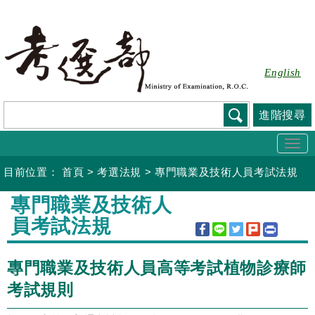
跳
到
主
要
English
內
容
進階搜尋
Togg
navi
目前位置：
首頁
>
考選法規
>
專門職業及技術人員考試法規
:::
專門職業及技術人
員考試法規
專門職業及技術人員高等考試植物診療師
考試規則