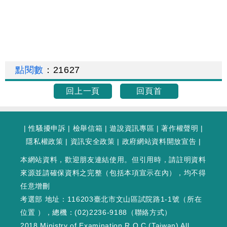
點閱數
：
21627
回上一頁
回頁首
|
性騷擾申訴
|
檢舉信箱
|
遊說資訊專區
|
著作權聲明
|
隱私權政策
|
資訊安全政策
|
政府網站資料開放宣告
|
本網站資料，歡迎朋友連結使用。但引用時，請註明資料
來源並請確保資料之完整（包括本項宣示在內），均不得
任意增刪
考選部 地址：116203臺北市文山區試院路1-1號（
所在
位置
），總機：(02)2236-9188（
聯絡方式
）
2018 Ministry of Examination R.O.C.(Taiwan) All