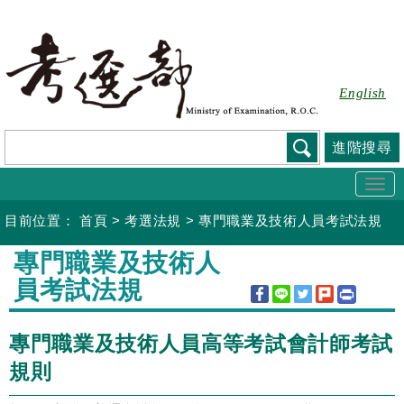
跳
到
主
要
English
內
容
進階搜尋
Togg
navi
目前位置：
首頁
>
考選法規
>
專門職業及技術人員考試法規
:::
專門職業及技術人
員考試法規
專門職業及技術人員高等考試會計師考試
規則