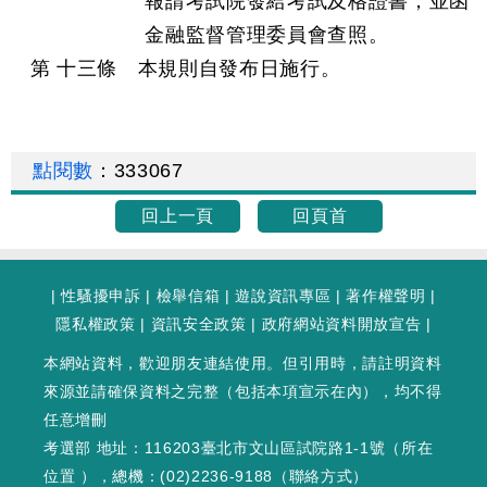
報請考試院發給考試及格證書，並函
金融監督管理委員會查照。
第 十三條 本規則自發布日施行。
點閱數
：
333067
回上一頁
回頁首
|
性騷擾申訴
|
檢舉信箱
|
遊說資訊專區
|
著作權聲明
|
隱私權政策
|
資訊安全政策
|
政府網站資料開放宣告
|
本網站資料，歡迎朋友連結使用。但引用時，請註明資料
來源並請確保資料之完整（包括本項宣示在內），均不得
任意增刪
考選部 地址：116203臺北市文山區試院路1-1號（
所在
位置
），總機：(02)2236-9188（
聯絡方式
）