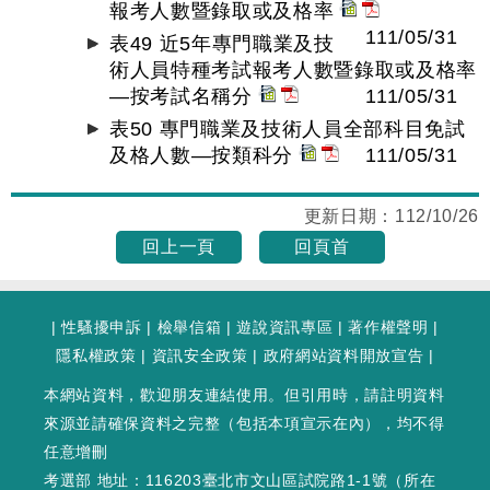
報考人數暨錄取或及格率
111/05/31
表49 近5年專門職業及技
術人員特種考試報考人數暨錄取或及格率
—按考試名稱分
111/05/31
表50 專門職業及技術人員全部科目免試
及格人數—按類科分
111/05/31
更新日期：
112/10/26
回上一頁
回頁首
|
性騷擾申訴
|
檢舉信箱
|
遊說資訊專區
|
著作權聲明
|
隱私權政策
|
資訊安全政策
|
政府網站資料開放宣告
|
本網站資料，歡迎朋友連結使用。但引用時，請註明資料
來源並請確保資料之完整（包括本項宣示在內），均不得
任意增刪
考選部 地址：116203臺北市文山區試院路1-1號（
所在