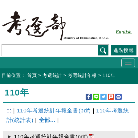
跳
到
主
要
English
內
容
進階搜尋
Togg
navi
目前位置：
首頁
>
考選統計
>
考選統計年報
>
110年
:::
110年
:::
|
110年考選統計年報全書(pdf)
|
110年考選統
計(統計表)
|
全部...
|
110年考選統計年報全書(pdf)