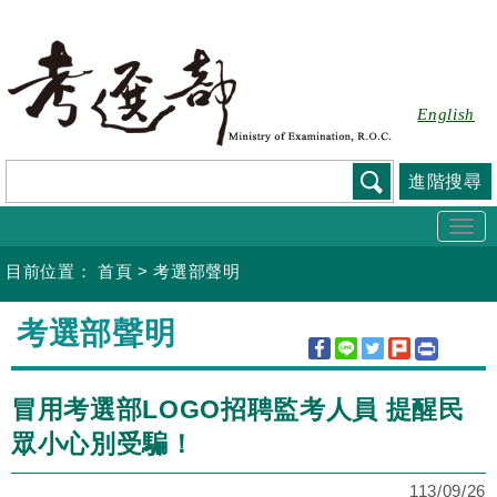
跳
到
主
要
English
內
容
進階搜尋
Togg
navi
目前位置：
首頁
>
考選部聲明
:::
考選部聲明
冒用考選部LOGO招聘監考人員 提醒民
眾小心別受騙！
113/09/26