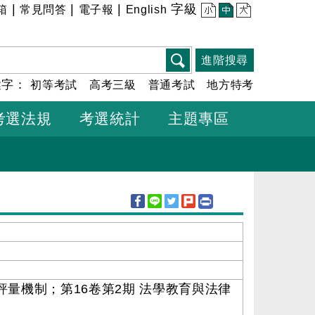
|
|
|
字級
箱
常見問答
電子報
English
小
中
大
進階搜尋
鍵字：
初等考試
高考三級
普通考試
地方特考
考選法規
考選統計
主題專區
評量機制；第16卷第2期 法學教育與法律