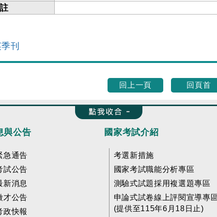
註
英季刊
回上一頁
回頁首
收合 FatFooter
息與公告
國家考試介紹
緊急通告
考選新措施
考試公告
國家考試職能分析專區
最新消息
測驗式試題採用複選題專區
徵才公告
申論式試卷線上評閱宣導專
(提供至115年6月18日止)
考政快報