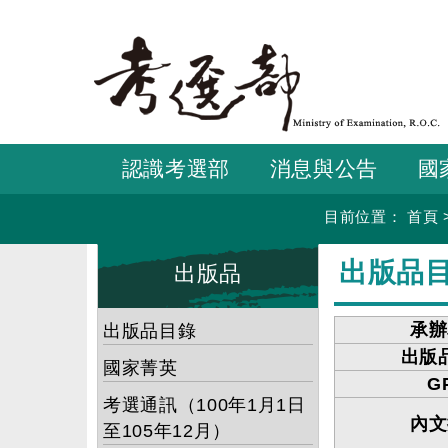
跳
到
主
要
內
容
認識考選部
消息與公告
國
目前位置：
首頁
:::
:::
出版品
出版品
承辦
出版品目錄
出版
國家菁英
G
考選通訊（100年1月1日
內文
至105年12月）