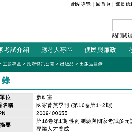
:::
|
|
網站導覽
回首頁
部長信
熱門關
家考試介紹
應考人專區
便民與廉政
>
主題專區
>
政府資訊公開
>
出版品
>
出版品目錄
目錄
單位
參研室
品名稱
國家菁英季刊 (第16卷第1~2期)
PN
2009400655
第16卷第1期 性向測驗與國家考試多元
摘要
專業人才養成