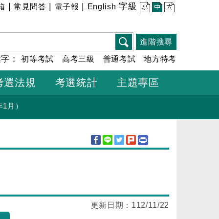
|
|
|
字級
箱
常見問答
電子報
English
小
中
大
進階搜尋
鍵字：
初等考試
高考三級
普通考試
地方特考
考選法規
考選統計
主題專區
年1月）
更新日期：
112/11/22