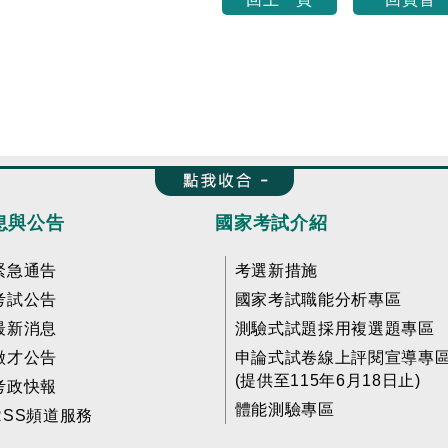
收合 FatFooter
息與公告
國家考試介紹
緊急通告
考選新措施
考試公告
國家考試職能分析專區
最新消息
測驗式試題採用複選題專區
徵才公告
申論式試卷線上評閱宣導專
(提供至115年6月18日止)
考政快報
體能測驗專區
RSS頻道服務