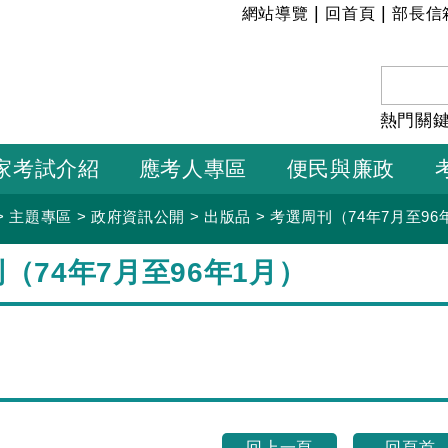
:::
|
|
網站導覽
回首頁
部長信
熱門關
家考試介紹
應考人專區
便民與廉政
>
主題專區
>
政府資訊公開
>
出版品
>
考選周刊（74年7月至96
（74年7月至96年1月）
回上一頁
回頁首