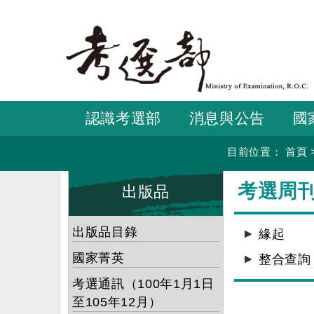
跳
到
主
要
內
容
認識考選部
消息與公告
國
目前位置：
首頁
:::
:::
考選周刊
出版品
出版品目錄
緣起
國家菁英
整合查詢
考選通訊（100年1月1日
至105年12月）