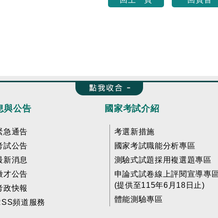
收合 FatFooter
息與公告
國家考試介紹
緊急通告
考選新措施
考試公告
國家考試職能分析專區
最新消息
測驗式試題採用複選題專區
徵才公告
申論式試卷線上評閱宣導專
(提供至115年6月18日止)
考政快報
體能測驗專區
RSS頻道服務