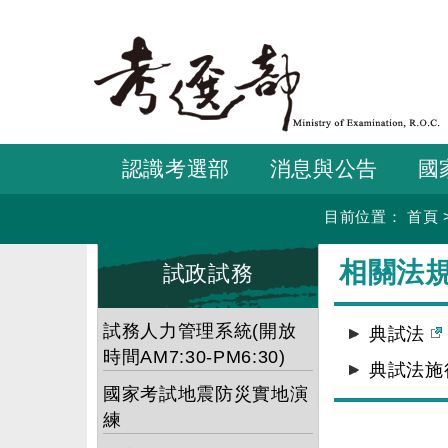
跳
到
主
要
內
容
認識考選部
消息與公告
國
目前位置：
首頁
:::
:::
相關法
試政試務
試務人力管理系統(開放
典試法
時間AM7:30-PM6:30)
典試法施
國家考試地震防災實地演
練