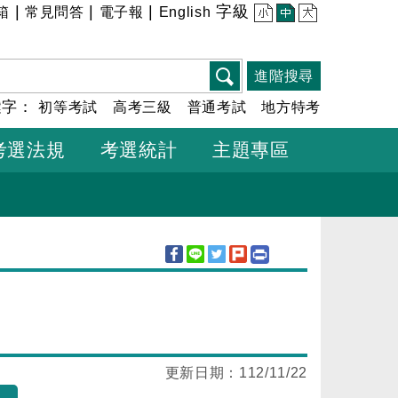
|
|
|
字級
箱
常見問答
電子報
English
小
中
大
進階搜尋
鍵字：
初等考試
高考三級
普通考試
地方特考
考選法規
考選統計
主題專區
更新日期：
112/11/22