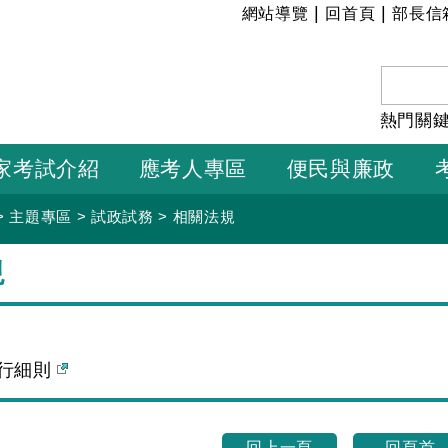
:::
|
|
網站導覽
回首頁
部長信
熱門關
家考試介紹
應考人專區
便民與廉政
>
主題專區
>
試政試務
>
相關法規
規
行細則
回上一頁
回頁首