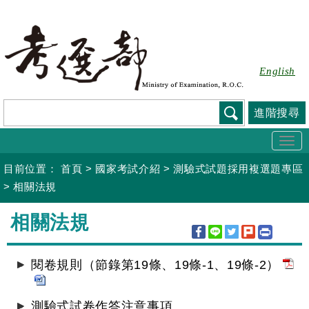
跳
到
主
要
English
內
容
進階搜尋
Togg
navi
目前位置：
首頁
>
國家考試介紹
>
測驗式試題採用複選題專區
>
相關法規
:::
相關法規
閱卷規則（節錄第19條、19條-1、19條-2）
測驗式試卷作答注意事項