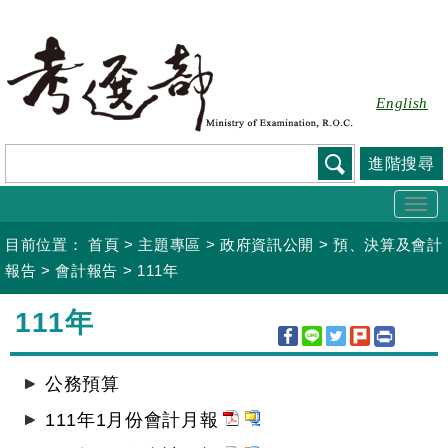
跳
到
主
要
English
內
容
進階搜尋
Togg
navi
目前位置：
首頁
>
主題專區
>
政府資訊公開
>
預、決算及會計
報告
>
會計報告
>
111年
:::
111年
公務預算
111年1月份會計月報