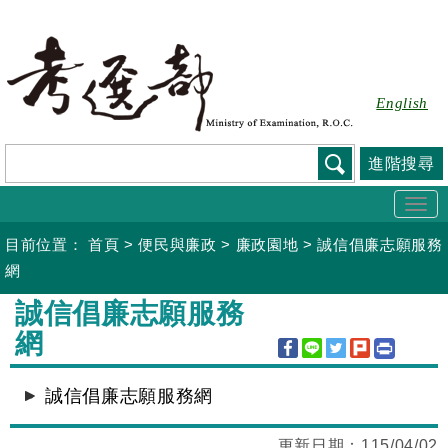
跳
到
主
要
English
內
容
進階搜尋
Togg
navi
目前位置：
首頁
>
便民與廉政
>
廉政園地
>
誠信倡廉志願服務
網
:::
誠信倡廉志願服務
網
誠信倡廉志願服務網
更新日期：
115/04/02