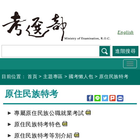
跳
到
主
要
English
內
容
進階搜尋
Togg
navi
目前位置：
首頁
>
主題專區
>
國考懶人包
>
原住民族特考
:::
原住民族特考
專屬原住民族公職就業考試
原住民族特考特色
原住民族特考等別介紹