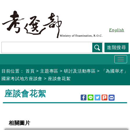
跳
到
主
要
English
內
容
進階搜尋
Togg
navi
目前位置：
首頁
>
主題專區
>
研討及活動專區
>
「為國舉才」
國家考試地方座談會
>
座談會花絮
:::
座談會花絮
相關圖片