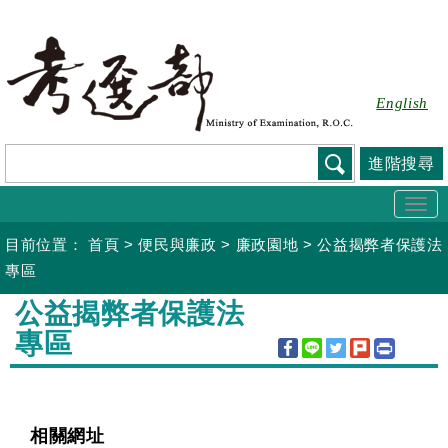
跳
到
主
要
English
內
容
進階搜尋
Togg
navi
目前位置：
首頁
>
便民與廉政
>
廉政園地
>
公益揭弊者保護法
專區
:::
公益揭弊者保護法
專區
相關網址