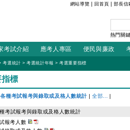
:::
|
|
網站導覽
回首頁
部長信
熱門關
家考試介紹
應考人專區
便民與廉政
>
考選統計
>
考選統計年報
>
考選重要指標
要指標
年各種考試報考與錄取或及格人數統計
|
全部...
|
各種考試報考與錄取或及格人數統計
試報考人數