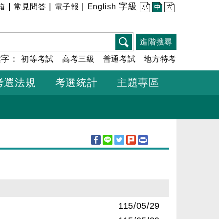
|
|
|
字級
箱
常見問答
電子報
English
小
中
大
進階搜尋
鍵字：
初等考試
高考三級
普通考試
地方特考
考選法規
考選統計
主題專區
115/05/29