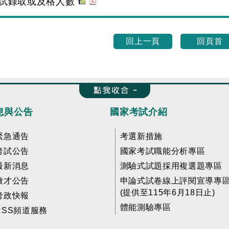
試錄取或及格人數
回上一頁
回頁首
收合 FatFooter
息與公告
國家考試介紹
緊急通告
考選新措施
考試公告
國家考試職能分析專區
最新消息
測驗式試題採用複選題專區
徵才公告
申論式試卷線上評閱宣導專
(提供至115年6月18日止)
考政快報
體能測驗專區
RSS頻道服務