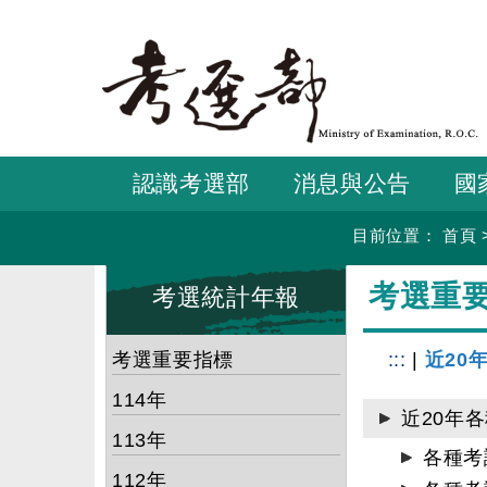
跳
到
主
要
內
容
認識考選部
消息與公告
國
目前位置：
首頁
:::
:::
考選重
考選統計年報
考選重要指標
:::
|
近20
114年
近20年
113年
各種考
112年