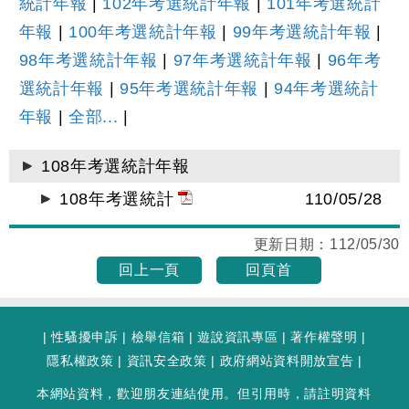
統計年報
|
102年考選統計年報
|
101年考選統計
年報
|
100年考選統計年報
|
99年考選統計年報
|
98年考選統計年報
|
97年考選統計年報
|
96年考
選統計年報
|
95年考選統計年報
|
94年考選統計
年報
|
全部...
|
108年考選統計年報
108年考選統計
110/05/28
更新日期：
112/05/30
回上一頁
回頁首
|
性騷擾申訴
|
檢舉信箱
|
遊說資訊專區
|
著作權聲明
|
隱私權政策
|
資訊安全政策
|
政府網站資料開放宣告
|
本網站資料，歡迎朋友連結使用。但引用時，請註明資料