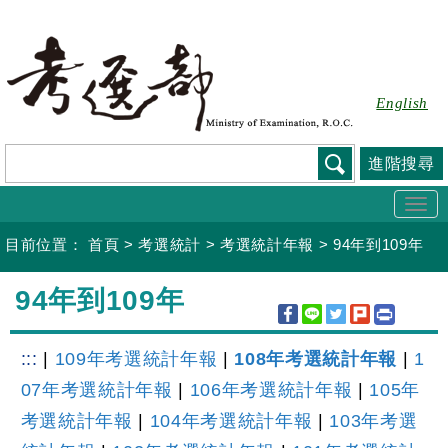
跳
到
主
要
English
內
容
進階搜尋
Togg
navi
目前位置：
首頁
>
考選統計
>
考選統計年報
>
94年到109年
:::
94年到109年
:::
|
109年考選統計年報
|
108年考選統計年報
|
1
07年考選統計年報
|
106年考選統計年報
|
105年
考選統計年報
|
104年考選統計年報
|
103年考選