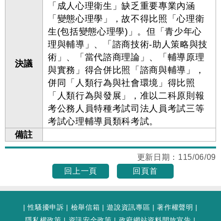
「成人心理衛生」缺乏重要專業內涵
「變態心理學」，故不得比照「心理衛
生(包括變態心理學)」。但「青少年心
理與輔導」、「諮商技術-助人策略與技
術」、「當代諮商理論」、「輔導原理
決議
與實務」得合併比照「諮商與輔導」，
併同「人類行為與社會環境」得比照
「人類行為與發展」，准以二科原則報
考公務人員特種考試司法人員考試三等
考試心理輔導員類科考試。
備註
更新日期：
115/06/09
回上一頁
回頁首
|
性騷擾申訴
|
檢舉信箱
|
遊說資訊專區
|
著作權聲明
|
隱私權政策
|
資訊安全政策
|
政府網站資料開放宣告
|