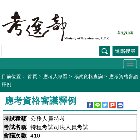
跳
到
主
要
English
內
容
進階搜尋
Togg
navi
目前位置：
首頁
>
應考人專區
>
考試資格查詢
>
應考資格審議
釋例
:::
應考資格審議釋例
考試種類
公務人員特考
考試名稱
特種考試司法人員考試
會議次數
410