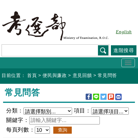
跳
到
主
要
English
內
容
進階搜尋
Togg
navi
目前位置：
首頁
>
便民與廉政
>
意見回饋
>
常見問答
:::
常見問答
分類：
項目：
關鍵字：
每頁列數：