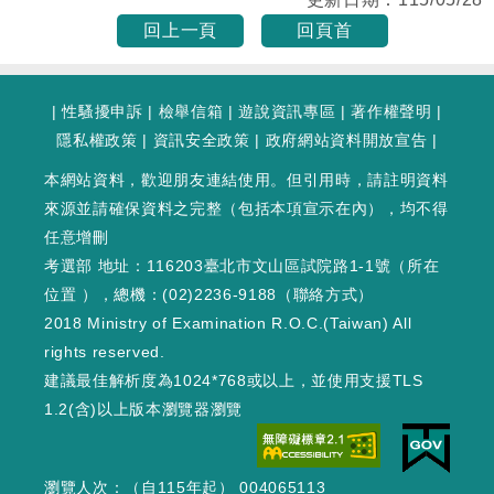
前
回上一頁
回頁首
頁
數
為
|
性騷擾申訴
|
檢舉信箱
|
遊說資訊專區
|
著作權聲明
|
第
隱私權政策
|
資訊安全政策
|
政府網站資料開放宣告
|
1
頁
本網站資料，歡迎朋友連結使用。但引用時，請註明資料
來源並請確保資料之完整（包括本項宣示在內），均不得
任意增刪
考選部 地址：116203臺北市文山區試院路1-1號（
所在
位置
），總機：(02)2236-9188（
聯絡方式
）
2018 Ministry of Examination R.O.C.(Taiwan) All
rights reserved.
建議最佳解析度為1024*768或以上，並使用支援TLS
1.2(含)以上版本瀏覽器瀏覽
瀏覽人次：（自115年起） 004065113
WEB2 : 246