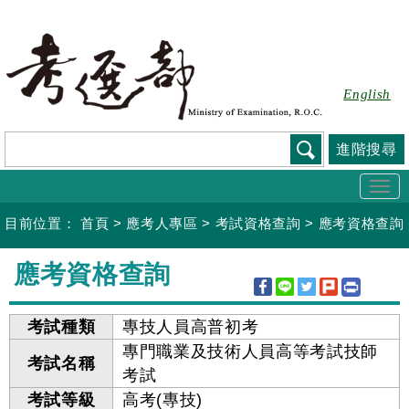
跳
到
主
要
English
內
容
進階搜尋
Togg
navi
目前位置：
首頁
>
應考人專區
>
考試資格查詢
>
應考資格查詢
:::
應考資格查詢
考試種類
專技人員高普初考
專門職業及技術人員高等考試技師
考試名稱
考試
考試等級
高考(專技)