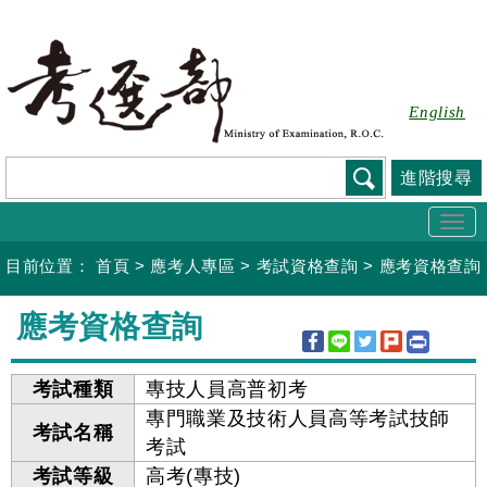
跳
到
主
要
English
內
容
進階搜尋
Togg
navi
目前位置：
首頁
>
應考人專區
>
考試資格查詢
>
應考資格查詢
:::
應考資格查詢
考試種類
專技人員高普初考
專門職業及技術人員高等考試技師
考試名稱
考試
考試等級
高考(專技)