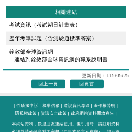
相關連結
考試資訊（考試期日計畫表）
歷年考畢試題（含測驗題標準答案）
銓敘部全球資訊網
連結到銓敘部全球資訊網的職系說明書
更新日期：
115/05/25
回上一頁
回頁首
|
性騷擾申訴
|
檢舉信箱
|
遊說資訊專區
|
著作權聲明
|
隱私權政策
|
資訊安全政策
|
政府網站資料開放宣告
|
本網站資料，歡迎朋友連結使用。但引用時，請註明資料
來源並請確保資料之完整（包括本項宣示在內），均不得