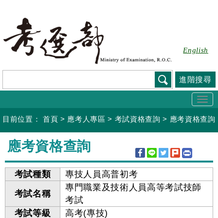
跳
到
主
要
English
內
容
進階搜尋
Togg
navi
目前位置：
首頁
>
應考人專區
>
考試資格查詢
>
應考資格查詢
:::
應考資格查詢
考試種類
專技人員高普初考
專門職業及技術人員高等考試技師
考試名稱
考試
考試等級
高考(專技)