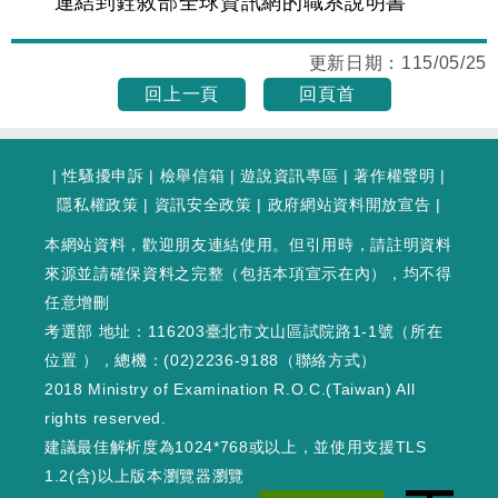
連結到銓敘部全球資訊網的職系說明書
更新日期：
115/05/25
回上一頁
回頁首
|
性騷擾申訴
|
檢舉信箱
|
遊說資訊專區
|
著作權聲明
|
隱私權政策
|
資訊安全政策
|
政府網站資料開放宣告
|
本網站資料，歡迎朋友連結使用。但引用時，請註明資料
來源並請確保資料之完整（包括本項宣示在內），均不得
任意增刪
考選部 地址：116203臺北市文山區試院路1-1號（
所在
位置
），總機：(02)2236-9188（
聯絡方式
）
2018 Ministry of Examination R.O.C.(Taiwan) All
rights reserved.
建議最佳解析度為1024*768或以上，並使用支援TLS
1.2(含)以上版本瀏覽器瀏覽