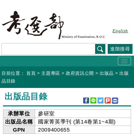
跳
到
主
要
English
內
容
進階搜尋
Togg
navi
目前位置：
首頁
>
主題專區
>
政府資訊公開
>
出版品
>
出版
品目錄
:::
出版品目錄
承辦單位
參研室
出版品名稱
國家菁英季刊 (第14卷第1~4期)
GPN
2009400655