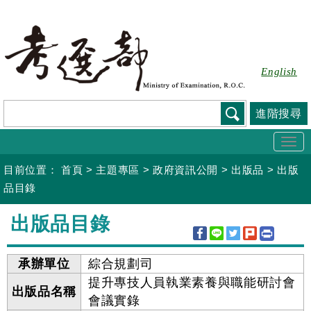
跳
到
主
要
English
內
容
進階搜尋
Togg
navi
目前位置：
首頁
>
主題專區
>
政府資訊公開
>
出版品
>
出版
品目錄
:::
出版品目錄
承辦單位
綜合規劃司
提升專技人員執業素養與職能研討會
出版品名稱
會議實錄