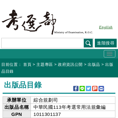
跳
到
主
要
English
內
容
進階搜尋
Togg
navi
目前位置：
首頁
>
主題專區
>
政府資訊公開
>
出版品
>
出版
品目錄
:::
出版品目錄
承辦單位
綜合規劃司
出版品名稱
中華民國113年考選常用法規彙編
GPN
1011301137