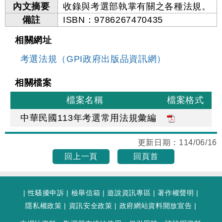
內文摘要
收錄與考選部執掌有關之各種法規。
備註
ISBN：9786267470435
相關網址
考選法規（GPI政府出版品資訊網）
相關檔案
檔案名稱
檔案格式
中華民國113年考選常用法規彙編
更新日期：
114/06/16
回上一頁
回頁首
|
性騷擾申訴
|
檢舉信箱
|
遊說資訊專區
|
著作權聲明
|
隱私權政策
|
資訊安全政策
|
政府網站資料開放宣告
|