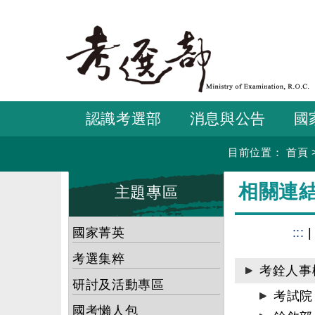
跳
到
主
要
內
容
認識考選部
消息與公告
國
目前位置：
首頁
:::
:::
相關連
主題專區
國家菁英
:::
考選集粹
考銓人事
研討及活動專區
考試
國考懶人包