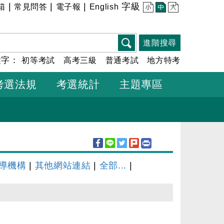
|
|
|
字級
箱
常見問答
電子報
English
小
中
大
進階搜尋
鍵字：
初等考試
高考三級
普通考試
地方特考
考選法規
考選統計
主題專區
導機構
|
其他網站連結
|
全部...
|