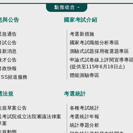
收合 FatFooter
息與公告
國家考試介紹
緊急通告
考選新措施
考試公告
國家考試職能分析專區
最新消息
測驗式試題採用複選題專區
徵才公告
申論式試卷線上評閱宣導專
(提供至115年6月18日止)
考政快報
體能測驗專區
RSS頻道服務
選法規
考選統計
法規草案公告
各種考試統計
送考試院或立法院審議法律案
考選統計年報
草案
統計專題分析
法規動態