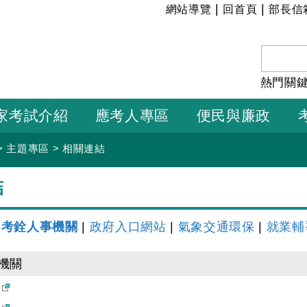
:::
|
|
網站導覽
回首頁
部長信
熱門關
家考試介紹
應考人專區
便民與廉政
>
主題專區
>
相關連結
結
|
考銓人事機關
|
政府入口網站
|
氣象交通環保
|
就業輔
機關
院