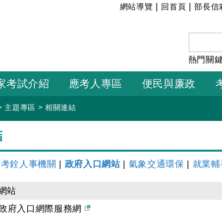
:::
|
|
網站導覽
回首頁
部長信
熱門關
家考試介紹
應考人專區
便民與廉政
>
主題專區
>
相關連結
結
|
考銓人事機關
|
政府入口網站
|
氣象交通環保
|
就業輔
網站
政府入口網際服務網