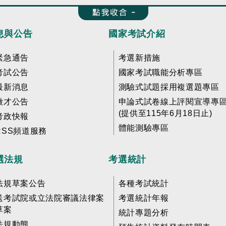
收合 FatFooter
息與公告
國家考試介紹
緊急通告
考選新措施
考試公告
國家考試職能分析專區
最新消息
測驗式試題採用複選題專區
徵才公告
申論式試卷線上評閱宣導專
(提供至115年6月18日止)
考政快報
體能測驗專區
RSS頻道服務
選法規
考選統計
法規草案公告
各種考試統計
送考試院或立法院審議法律案
考選統計年報
草案
統計專題分析
法規動態