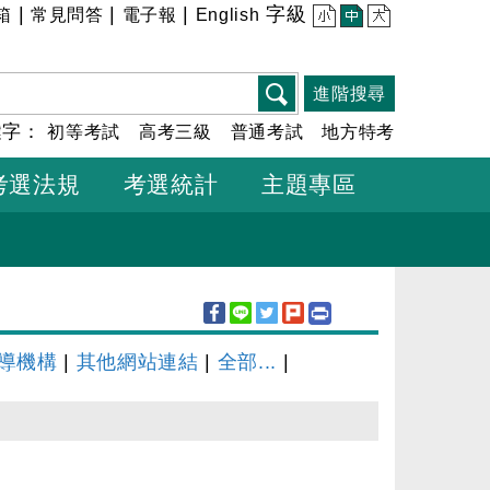
|
|
|
字級
箱
常見問答
電子報
English
小
中
大
進階搜尋
鍵字：
初等考試
高考三級
普通考試
地方特考
考選法規
考選統計
主題專區
導機構
|
其他網站連結
|
全部...
|