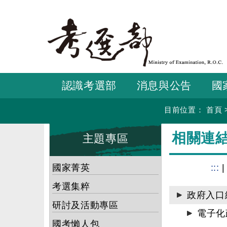
跳
到
主
要
內
容
認識考選部
消息與公告
國
目前位置：
首頁
:::
:::
相關連
主題專區
國家菁英
:::
考選集粹
政府入口
研討及活動專區
電子化
國考懶人包