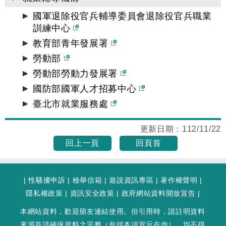
國軍退除役官兵輔導委員會退除役官兵職業
訓練中心
教育部青年發展署
勞動部
勞動部勞動力發展署
國防部國軍人才招募中心
臺北市就業服務處
更新日期：
112/11/22
回上一頁
回頁首
|
性騷擾申訴
|
檢舉信箱
|
遊說資訊專區
|
著作權聲明
|
隱私權政策
|
資訊安全政策
|
政府網站資料開放宣告
|
本網站資料，歡迎朋友連結使用。但引用時，請註明資料
來源並請確保資料之完整（包括本項宣示在內），均不得