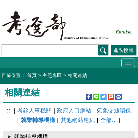
跳
到
主
要
English
內
容
進階搜尋
Togg
navi
目前位置：
首頁
>
主題專區
>
相關連結
:::
相關連結
:::
|
考銓人事機關
|
政府入口網站
|
氣象交通環保
|
就業輔導機構
|
其他網站連結
|
全部...
|
就業輔導機構