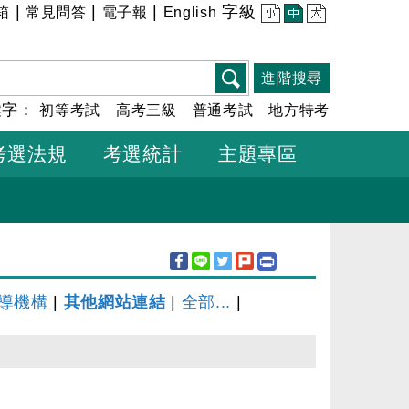
|
|
|
字級
箱
常見問答
電子報
English
小
中
大
進階搜尋
鍵字：
初等考試
高考三級
普通考試
地方特考
考選法規
考選統計
主題專區
導機構
|
其他網站連結
|
全部...
|