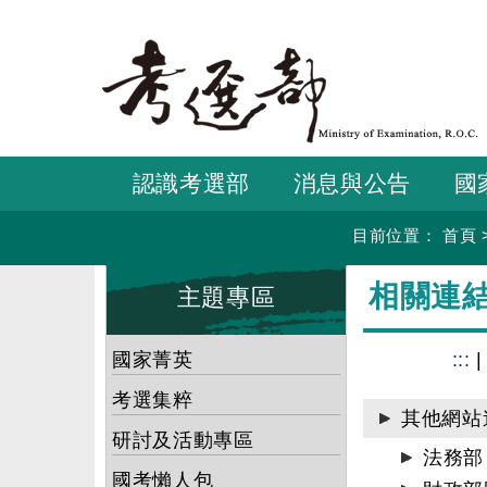
跳
到
主
要
內
容
認識考選部
消息與公告
國
目前位置：
首頁
:::
:::
相關連
主題專區
國家菁英
:::
考選集粹
其他網站
研討及活動專區
法務部
國考懶人包