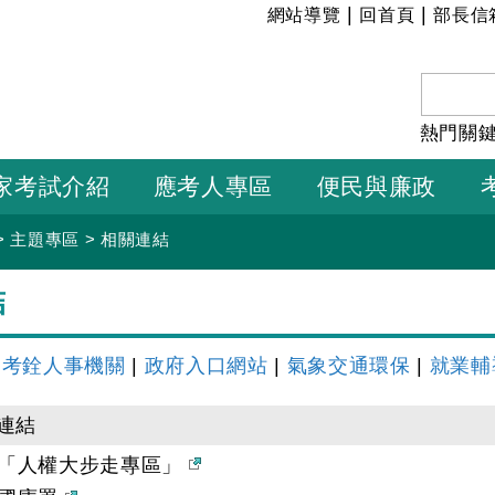
:::
|
|
網站導覽
回首頁
部長信
熱門關
家考試介紹
應考人專區
便民與廉政
>
主題專區
>
相關連結
結
|
考銓人事機關
|
政府入口網站
|
氣象交通環保
|
就業輔
連結
「人權大步走專區」