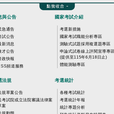
收合 FatFooter
息與公告
國家考試介紹
緊急通告
考選新措施
考試公告
國家考試職能分析專區
最新消息
測驗式試題採用複選題專區
徵才公告
申論式試卷線上評閱宣導專
(提供至115年6月18日止)
考政快報
體能測驗專區
RSS頻道服務
選法規
考選統計
法規草案公告
各種考試統計
送考試院或立法院審議法律案
考選統計年報
草案
統計專題分析
法規動態