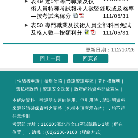
表49 近5年專門職業及技
術人員特種考試報考人數暨錄取或及格率
—按考試名稱分
111/05/31
表50 專門職業及技術人員全部科目免試
及格人數—按類科分
111/05/31
更新日期：
112/10/26
回上一頁
回頁首
|
性騷擾申訴
|
檢舉信箱
|
遊說資訊專區
|
著作權聲明
|
隱私權政策
|
資訊安全政策
|
政府網站資料開放宣告
|
本網站資料，歡迎朋友連結使用。但引用時，請註明資料
來源並請確保資料之完整（包括本項宣示在內），均不得
任意增刪
考選部 地址：116203臺北市文山區試院路1-1號（
所在
位置
），總機：(02)2236-9188（
聯絡方式
）