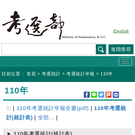
跳
到
主
要
English
內
容
進階搜尋
Togg
navi
目前位置：
首頁
>
考選統計
>
考選統計年報
>
110年
:::
110年
:::
|
110年考選統計年報全書(pdf)
|
110年考選統
計(統計表)
|
全部...
|
110年考選統計(統計表)