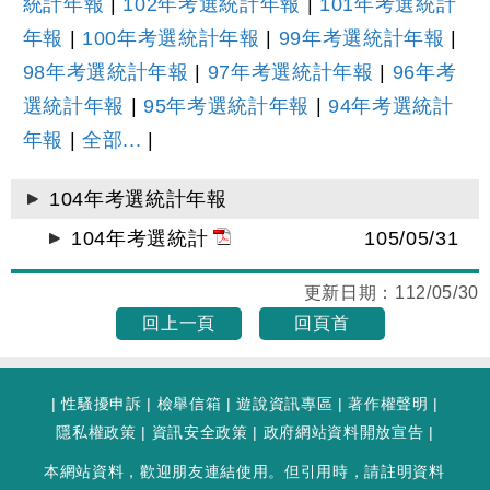
統計年報
|
102年考選統計年報
|
101年考選統計
年報
|
100年考選統計年報
|
99年考選統計年報
|
98年考選統計年報
|
97年考選統計年報
|
96年考
選統計年報
|
95年考選統計年報
|
94年考選統計
年報
|
全部...
|
104年考選統計年報
104年考選統計
105/05/31
更新日期：
112/05/30
回上一頁
回頁首
|
性騷擾申訴
|
檢舉信箱
|
遊說資訊專區
|
著作權聲明
|
隱私權政策
|
資訊安全政策
|
政府網站資料開放宣告
|
本網站資料，歡迎朋友連結使用。但引用時，請註明資料