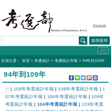
跳
到
主
要
English
內
容
進階搜尋
Togg
navi
目前位置：
首頁
>
考選統計
>
考選統計年報
>
94年到109年
:::
94年到109年
:::
|
109年考選統計年報
|
108年考選統計年報
|
1
07年考選統計年報
|
106年考選統計年報
|
105年
考選統計年報
|
104年考選統計年報
|
103年考選