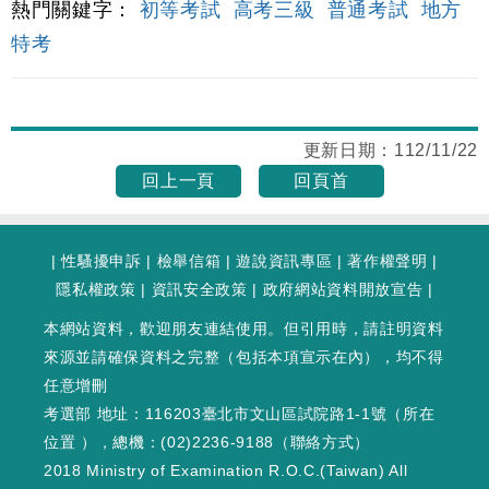
熱門關鍵字：
初等考試
高考三級
普通考試
地方
特考
更新日期：
112/11/22
回上一頁
回頁首
|
性騷擾申訴
|
檢舉信箱
|
遊說資訊專區
|
著作權聲明
|
隱私權政策
|
資訊安全政策
|
政府網站資料開放宣告
|
本網站資料，歡迎朋友連結使用。但引用時，請註明資料
來源並請確保資料之完整（包括本項宣示在內），均不得
任意增刪
考選部 地址：116203臺北市文山區試院路1-1號（
所在
位置
），總機：(02)2236-9188（
聯絡方式
）
2018 Ministry of Examination R.O.C.(Taiwan) All