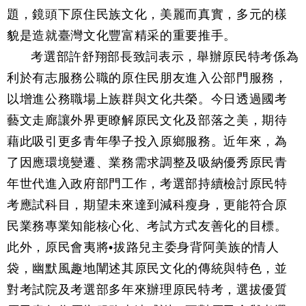
題，鏡頭下原住民族文化，美麗而真實，多元的樣
貌是造就臺灣文化豐富精采的重要推手。
考選部許舒翔部長致詞表示，舉辦原民特考係為
利於有志服務公職的原住民朋友進入公部門服務，
以增進公務職場上族群與文化共榮。今日透過國考
藝文走廊讓外界更瞭解原民文化及部落之美，期待
藉此吸引更多青年學子投入原鄉服務。近年來，為
了因應環境變遷、業務需求調整及吸納優秀原民青
年世代進入政府部門工作，考選部持續檢討原民特
考應試科目，期望未來達到減科瘦身，更能符合原
民業務專業知能核心化、考試方式友善化的目標。
此外，原民會夷將•拔路兒主委身背阿美族的情人
袋，幽默風趣地闡述其原民文化的傳統與特色，並
對考試院及考選部多年來辦理原民特考，選拔優質