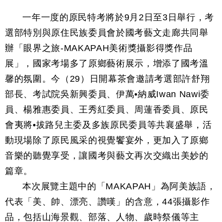
一年一度的原民特考將於9月2日至3日舉行，考
選部特別與原住民族委員會於國考藝文走廊共同舉
辦「眼界之旅-MAKAPAH美術獎攝影得獎作品
展」，國家考場多了原鄉藝術展示，增添了國考溫
馨的氛圍。今（29）日開幕茶會邀請考選部許舒翔
部長、考試院吳新興委員、伊萬•納威Iwan Nawi委
員、楊雅惠委員、王秀紅委員、周蓮香委員、原民
會夷將•拔路兒主委及多族原民委員等共襄盛舉，活
動現場除了原民風采的視覺饗宴外，更加入了原鄉
音樂的聽覺享受，讓國考與藝文再次交織出美妙的
篇章。
本次展覽主題中的「MAKAPAH」為阿美族語，
代表「美、帥、漂亮、讚嘆」的含意，44張攝影作
品，包括山海景觀、部落、人物、歲時祭儀等主