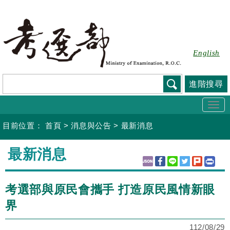
跳
到
主
要
English
內
容
進階搜尋
Togg
navi
目前位置：
首頁
>
消息與公告
>
最新消息
:::
最新消息
考選部與原民會攜手 打造原民風情新眼
界
112/08/29