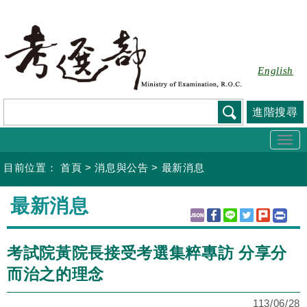
跳
到
主
要
English
內
容
進階搜尋
Togg
navi
目前位置：
首頁
>
消息與公告
>
最新消息
:::
最新消息
考試院黃院長接受考選集粹專訪 分享分
而治之的理念
113/06/28