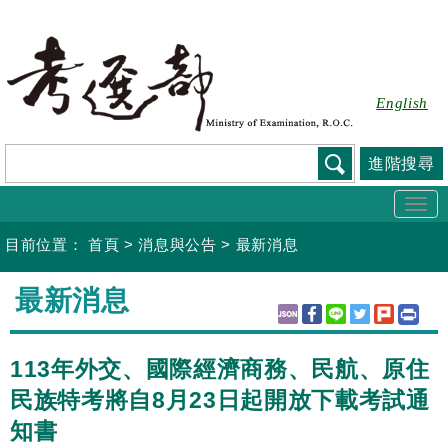
跳
到
主
要
English
內
容
進階搜尋
Togg
navi
目前位置：
首頁
>
消息與公告
>
最新消息
:::
最新消息
113年外交、國際經濟商務、民航、原住
民族特考將自8月23日起開放下載考試通
知書