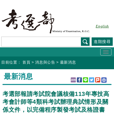
跳
到
主
要
English
內
容
進階搜尋
Togg
navi
目前位置：
首頁
>
消息與公告
>
最新消息
:::
最新消息
考選部報請考試院會議核備113年專技高
考會計師等4類科考試辦理典試情形及關
係文件，以完備程序製發考試及格證書