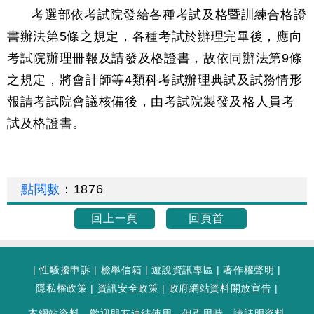
考選部依考試院發給各種考試及格暨訓練合格證
書辦法第5條之規定，各種考試於辦理完畢後，應向
考試院辦理冊報及請發及格證書，故依同辦法第9條
之規定，將會計師等4類科考試辦理典試及試務情形
報請考試院會議核備後，由考試院製發及格人員考
試及格證書。
點閱數
：
1876
回上一頁
回頁首
|
性騷擾申訴
|
檢舉信箱
|
遊說資訊專區
|
著作權聲明
|
隱私權政策
|
資訊安全政策
|
政府網站資料開放宣告
|
本網站資料，歡迎朋友連結使用。但引用時，請註明資料