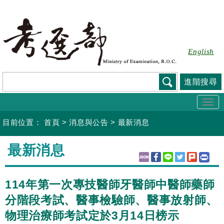
跳
到
主
要
English
內
容
進階搜尋
Togg
navi
目前位置：
首頁
>
消息與公告
>
最新消息
:::
最新消息
114年第一次專技醫師牙醫師中醫師藥師
分階段考試、醫事檢驗師、醫事放射師、
物理治療師考試定於3月14日榜示