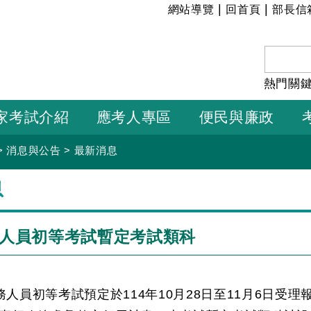
:::
|
|
網站導覽
回首頁
部長信
熱門關
家考試介紹
應考人專區
便民與廉政
>
消息與公告
>
最新消息
息
務人員初等考試暫定考試類科
公務人員初等考試預定於114年10月28日至11月6日受理