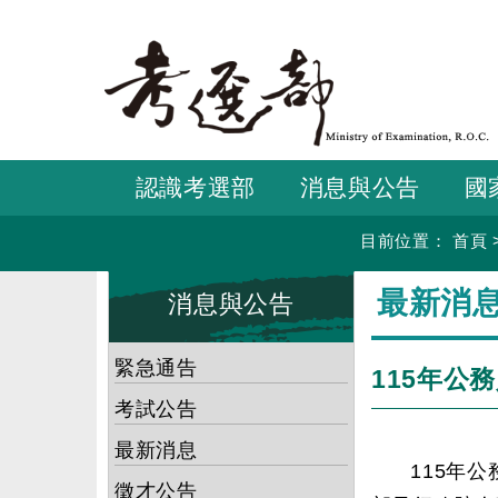
跳
到
主
要
內
容
認識考選部
消息與公告
國
目前位置：
首頁
:::
:::
最新消
消息與公告
緊急通告
115年公
考試公告
最新消息
115年
徵才公告