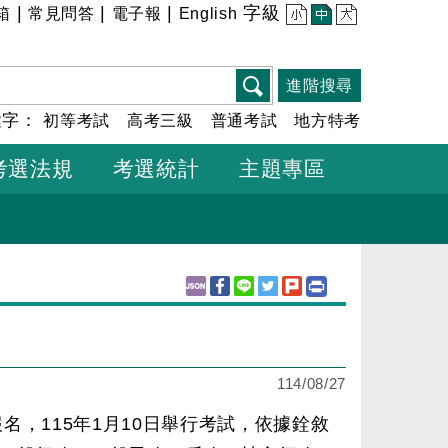
|
|
|
字級
箱
常見問答
電子報
English
小
中
大
進階搜尋
鍵字：
初等考試
高考三級
普通考試
地方特考
考選法規
考選統計
主題專區
114/08/27
報名，115年1月10日舉行考試，依據銓敘