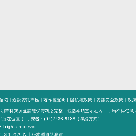
信箱
|
遊說資訊專區
|
著作權聲明
|
隱私權政策
|
資訊安全政策
|
政
註明資料來源並請確保資料之完整（包括本項宣示在內），均不得任意
（
所在位置
），總機：(02)2236-9188（
聯絡方式
）
ll rights reserved.
LS 1.2(含)以上版本瀏覽器瀏覽