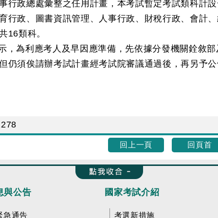
事行政總處彙整之任用計畫，本考試暫定考試類科計設
育行政、圖書資訊管理、人事行政、財稅行政、會計、
共16類科。
示，為利應考人及早因應準備，先依據分發機關銓敘部
但仍須俟請辦考試計畫經考試院審議通過後，再另予公
2278
回上一頁
回頁首
收合 FatFooter
息與公告
國家考試介紹
緊急通告
考選新措施