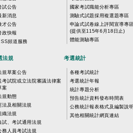
考試公告
國家考試職能分析專區
最新消息
測驗式試題採用複選題專區
徵才公告
申論式試卷線上評閱宣導專
(提供至115年6月18日止)
考政快報
體能測驗專區
RSS頻道服務
選法規
考選統計
法規草案公告
各種考試統計
送考試院或立法院審議法律案
考選統計年報
草案
統計專題分析
法規動態
預告統計資料發布時間表
憲法及相關法規
公務統計報表格式及編製說
組織法規
其他相關統計網頁連結
典試、考試通用法規
公務人員考試法規