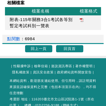
相關檔案
檔案名稱
檔案格式
附表-115年關務3合1考試各等別
暫定考試科別一覽表
點閱數
：
6984
回上一頁
回頁首
|
性騷擾申訴
|
檢舉信箱
|
遊說資訊專區
|
著作權聲明
|
隱私權政策
|
資訊安全政策
|
政府網站資料開放宣告
|
本網站資料，歡迎朋友連結使用。但引用時，請註明資料
來源並請確保資料之完整（包括本項宣示在內），均不得
任意增刪
考選部 地址：116203臺北市文山區試院路1-1號（
所在
位置
），總機：(02)2236-9188（
聯絡方式
）