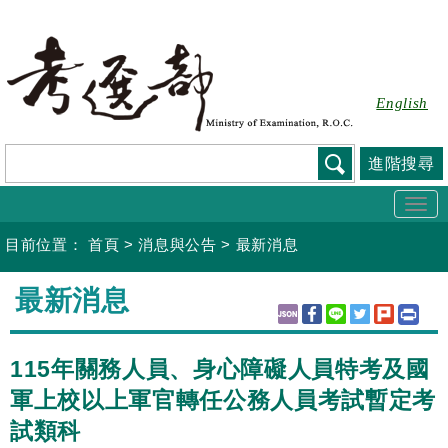
跳
到
主
要
English
內
容
進階搜尋
Togg
navi
目前位置：
首頁
>
消息與公告
>
最新消息
:::
最新消息
115年關務人員、身心障礙人員特考及國
軍上校以上軍官轉任公務人員考試暫定考
試類科