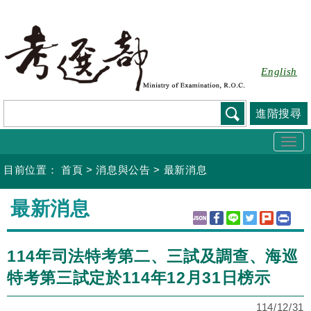
跳
到
主
要
English
內
容
進階搜尋
Togg
navi
目前位置：
首頁
>
消息與公告
>
最新消息
:::
最新消息
114年司法特考第二、三試及調查、海巡
特考第三試定於114年12月31日榜示
114/12/31