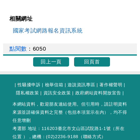
相關網址
國家考試網路報名資訊系統
點閱數
：
6050
回上一頁
回頁首
|
性騷擾申訴
|
檢舉信箱
|
遊說資訊專區
|
著作權聲明
|
隱私權政策
|
資訊安全政策
|
政府網站資料開放宣告
|
本網站資料，歡迎朋友連結使用。但引用時，請註明資料
來源並請確保資料之完整（包括本項宣示在內），均不得
任意增刪
考選部 地址：116203臺北市文山區試院路1-1號（
所在
位置
），總機：(02)2236-9188（
聯絡方式
）