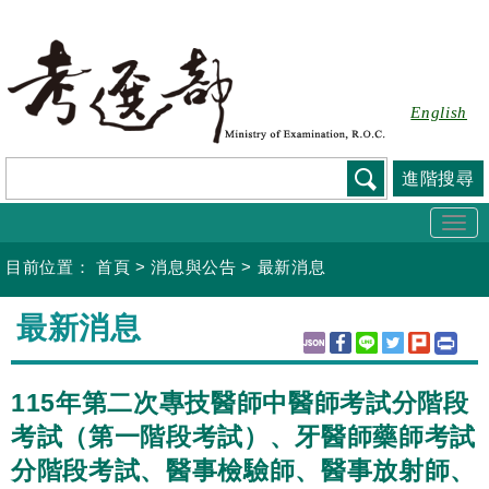
跳
到
主
要
English
內
容
進階搜尋
Togg
navi
目前位置：
首頁
>
消息與公告
>
最新消息
:::
最新消息
115年第二次專技醫師中醫師考試分階段
考試（第一階段考試）、牙醫師藥師考試
分階段考試、醫事檢驗師、醫事放射師、