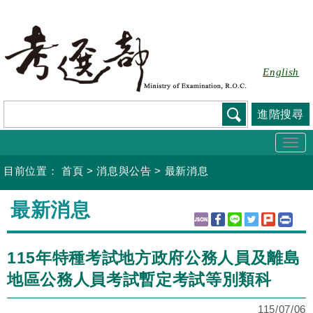
跳
到
主
要
English
內
容
進階搜尋
Togg
navi
目前位置：
首頁
>
消息與公告
>
最新消息
:::
最新消息
115年特種考試地方政府公務人員及離島
地區公務人員考試暫定考試等別類科
115/07/06