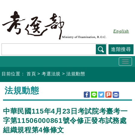
跳
到
主
要
English
內
容
進階搜尋
Togg
navi
目前位置：
首頁
>
考選法規
>
法規動態
:::
法規動態
中華民國115年4月23日考試院考臺考一
字第11506000861號令修正發布試務處
組織規程第4條條文