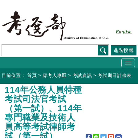
跳
到
主
要
English
內
容
進階搜尋
Togg
navi
目前位置：
首頁
>
應考人專區
>
考試資訊
>
考試期日計畫表
:::
114年公務人員特種
考試司法官考試
（第一試）、114年
專門職業及技術人
員高等考試律師考
試（第一試）