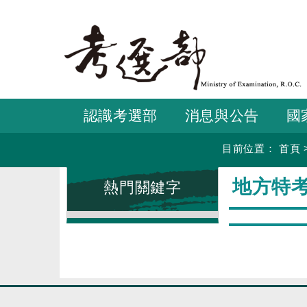
跳
到
主
要
內
容
認識考選部
消息與公告
國
目前位置：
首頁
:::
:::
地方特
熱門關鍵字