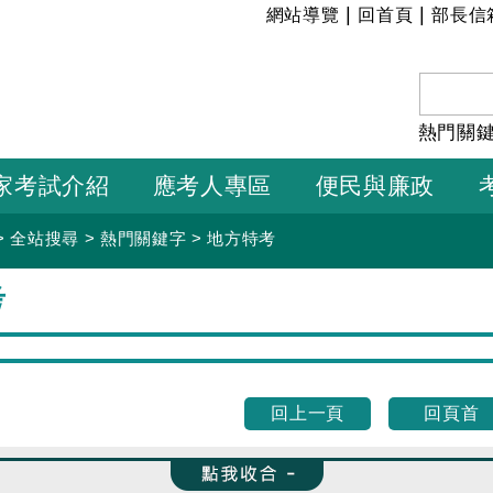
:::
|
|
網站導覽
回首頁
部長信
熱門關
家考試介紹
應考人專區
便民與廉政
>
全站搜尋
>
熱門關鍵字
>
地方特考
考
回上一頁
回頁首
收合 FatFooter