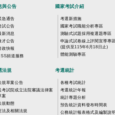
息與公告
國家考試介紹
緊急通告
考選新措施
考試公告
國家考試職能分析專區
最新消息
測驗式試題採用複選題專區
徵才公告
申論式試卷線上評閱宣導專
(提供至115年6月18日止)
考政快報
體能測驗專區
RSS頻道服務
選法規
考選統計
法規草案公告
各種考試統計
送考試院或立法院審議法律案
考選統計年報
草案
統計專題分析
法規動態
預告統計資料發布時間表
憲法及相關法規
公務統計報表格式及編製說