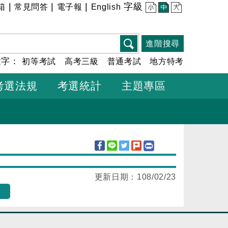
|
|
|
字級
箱
常見問答
電子報
English
小
中
大
進階搜尋
鍵字：
初等考試
高考三級
普通考試
地方特考
考選法規
考選統計
主題專區
更新日期：
108/02/23