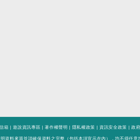
信箱
|
遊說資訊專區
|
著作權聲明
|
隱私權政策
|
資訊安全政策
|
政
註明資料來源並請確保資料之完整（包括本項宣示在內），均不得任意