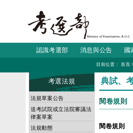
跳
到
主
要
內
容
認識考選部
消息與公告
國
目前位置：
首頁
:::
:::
典試、
考選法規
法規草案公告
閱卷規則
送考試院或立法院審議法
律案草案
閱卷規則
法規動態