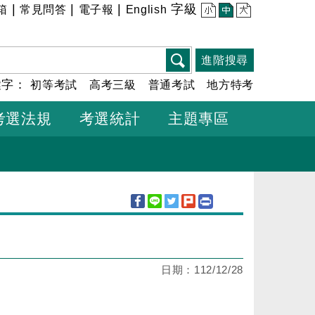
|
|
|
字級
箱
常見問答
電子報
English
小
中
大
進階搜尋
鍵字：
初等考試
高考三級
普通考試
地方特考
考選法規
考選統計
主題專區
日期：
112/12/28