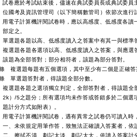
條 試卷應於考試結束後，儘速在典試委員長或典試委員
位國考及資訊管理司（以下簡稱數管司）依節次進行
條 用電子計算機評閱試卷時，應以高感度、低感度各讀
部定之。
單選題各題以高、低感度讀入之答案中有其一與標準
複選題各題各選項以高、低感度讀入之答案，與應選
該題為全部答對；部分相符者，該題為部分答對。
條 複選題每題有五個選項，其中至少有二個是正確答
條 單選題答對者，得該題全部分數。
複選題各題之選項獨立判定，全部答對者，得該題全部
2k）/5之題分；所有選項均未作答或答錯多於二個
題計分方式如附表）。
條 用電子計算機評閱試卷，遇有異常之試卷仍可讀入時
一、未依規定用筆作答，致無法正確讀入答案者，依
二、擦拭不清、劃記太淡、劃記太大，依讀入答案計