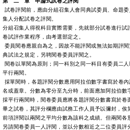
第 二 章 申論式試卷之評閱
 試卷評閱前，應由分組召集人會同典試委員、命題委
集人分配試卷之評閱。
分組召集人得視科目實際需要，先就部分試卷進行試
卷試評作業程序，由考選部定之。
 委員閱卷應親自為之，因故不能評閱或無法如期評閱
典試法之規定，另聘閱卷委員評閱之。
 閱卷以單閱為原則；同一科別之同一科目有委員二人
平行兩閱。
 採單閱時，各題評閱分數應用阿拉伯數字書寫於卷內
名或蓋章。分數為零分至九分時，前面應加阿拉伯數
採平行兩閱時，閱卷委員應將各題評閱分數書寫於卷
畢之試卷，其評分欄應由試務工作人員予以彌封，俟
前項評閱以兩閱之平均分數為該科之成績。但兩閱各
另請閱卷委員一人評閱，並以分數相近之二位委員評