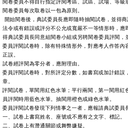
閱卷委員不得自行指定評閱考區、試區、試場、等級
閱卷委員每次取卷以一包為原則。
 開始閱卷後，典試委員長應即隨時抽閱試卷，並得商
法令或有錯誤或評分不公允或寬嚴不一等情形時，應
得典試委員長同意組閱卷小組或另聘閱卷委員評閱，
條 委員評閱試卷時，除有特殊情形外，對應考人作答內
正誤。
試卷經評閱為零分者，應附理由。
條 委員評閱試卷時，對所評定分數，如書寫或加計錯誤
章。
條 評閱試卷，單閱用紅色水筆；平行兩閱，第一閱用紅
員評閱時用藍色水筆。抽閱用橙色或綠色水筆。
條 委員評閱試卷發現下列情事之一者，應報請典試委員
一、試卷上書寫姓名、座號或不應有之文字、標記。
二、試卷上有潛通關節或舞弊嫌疑。