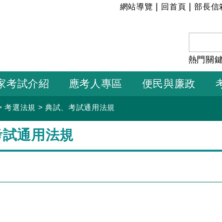
:::
|
|
網站導覽
回首頁
部長信
熱門關
家考試介紹
應考人專區
便民與廉政
>
考選法規
>
典試、考試通用法規
考試通用法規