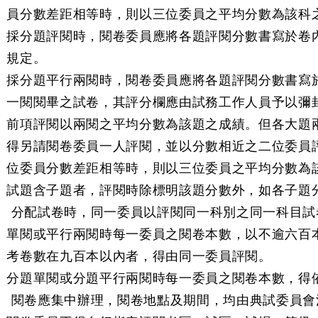
員分數差距相等時，則以三位委員之平均分數為該科
採分題評閱時，閱卷委員應將各題評閱分數書寫於卷
規定。
採分題平行兩閱時，閱卷委員應將各題評閱分數書寫
一閱閱畢之試卷，其評分欄應由試務工作人員予以彌
前項評閱以兩閱之平均分數為該題之成績。但各大題
得另請閱卷委員一人評閱，並以分數相近之二位委員
位委員分數差距相等時，則以三位委員之平均分數為
試題含子題者，評閱時除標明該題分數外，如各子題
 分配試卷時，同一委員以評閱同一科別之同一科目試
單閱或平行兩閱時每一委員之閱卷本數，以不逾六百
考卷數在九百本以內者，得由同一委員評閱。
分題單閱或分題平行兩閱時每一委員之閱卷本數，得
 閱卷應集中辦理，閱卷地點及期間，均由典試委員會