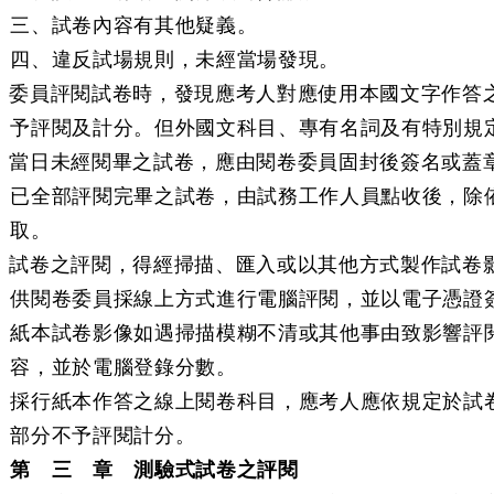
三、試卷內容有其他疑義。
四、違反試場規則，未經當場發現。
條 委員評閱試卷時，發現應考人對應使用本國文字作答
予評閱及計分。但外國文科目、專有名詞及有特別規
條 當日未經閱畢之試卷，應由閱卷委員固封後簽名或蓋
已全部評閱完畢之試卷，由試務工作人員點收後，除
取。
條 試卷之評閱，得經掃描、匯入或以其他方式製作試卷
供閱卷委員採線上方式進行電腦評閱，並以電子憑證
紙本試卷影像如遇掃描模糊不清或其他事由致影響評
容，並於電腦登錄分數。
採行紙本作答之線上閱卷科目，應考人應依規定於試
部分不予評閱計分。
第 三 章 測驗式試卷之評閱