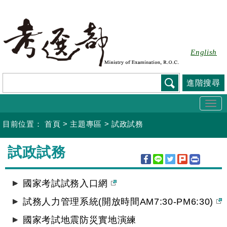
跳
到
主
要
English
內
容
進階搜尋
Togg
navi
目前位置：
首頁
>
主題專區
>
試政試務
:::
試政試務
國家考試試務入口網
試務人力管理系統(開放時間AM7:30-PM6:30)
國家考試地震防災實地演練