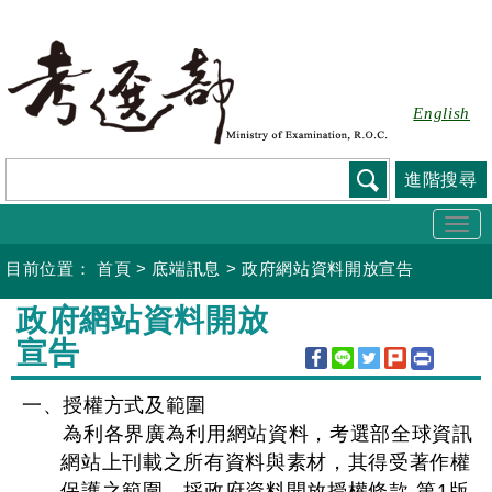
跳
到
主
要
English
內
容
進階搜尋
Togg
navi
目前位置：
首頁
>
底端訊息
>
政府網站資料開放宣告
:::
政府網站資料開放
宣告
一、授權方式及範圍
為利各界廣為利用網站資料，考選部全球資訊
網站上刊載之所有資料與素材，其得受著作權
保護之範圍，採政府資料開放授權條款-第1版