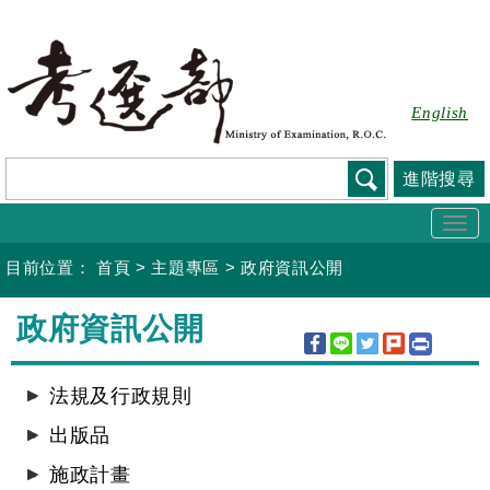
跳
到
主
要
English
內
容
進階搜尋
Togg
navi
目前位置：
首頁
>
主題專區
>
政府資訊公開
:::
政府資訊公開
法規及行政規則
出版品
施政計畫