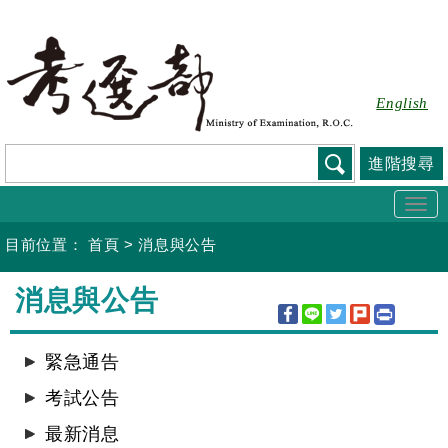
跳
到
主
要
English
內
容
進階搜尋
Togg
navi
目前位置：
首頁
>
消息與公告
:::
消息與公告
緊急通告
考試公告
最新消息