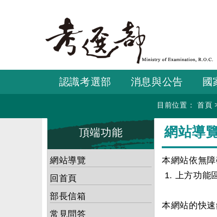
跳
到
主
要
內
容
認識考選部
消息與公告
國
目前位置：
首頁
:::
:::
網站導
頂端功能
網站導覽
本網站依無障
1. 上方功能
回首頁
部長信箱
本網站的快速鍵
常見問答