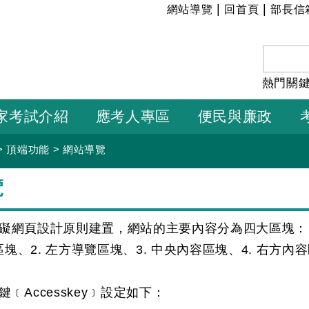
:::
|
|
網站導覽
回首頁
部長信
熱門關
家考試介紹
應考人專區
便民與廉政
>
頂端功能
>
網站導覽
覽
礙網頁設計原則建置，網站的主要內容分為四大區塊：
區塊、2. 左方導覽區塊、3. 中央內容區塊、4. 右方內
﹝Accesskey﹞設定如下：