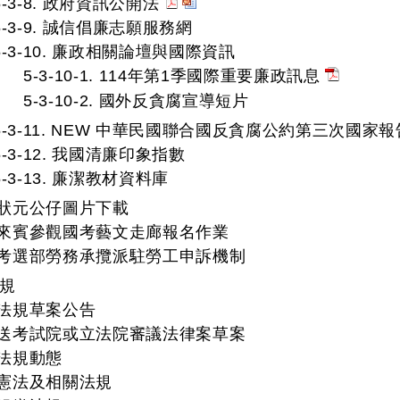
5-3-8. 政府資訊公開法
5-3-9. 誠信倡廉志願服務網
5-3-10. 廉政相關論壇與國際資訊
5-3-10-1. 114年第1季國際重要廉政訊息
5-3-10-2. 國外反貪腐宣導短片
5-3-11. NEW 中華民國聯合國反貪腐公約第三次國
5-3-12. 我國清廉印象指數
5-3-13. 廉潔教材資料庫
. 狀元公仔圖片下載
5. 來賓參觀國考藝文走廊報名作業
6. 考選部勞務承攬派駐勞工申訴機制
法規
. 法規草案公告
2. 送考試院或立法院審議法律案草案
. 法規動態
. 憲法及相關法規