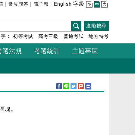
|
|
|
字級
箱
常見問答
電子報
English
小
中
大
進階搜尋
鍵字：
初等考試
高考三級
普通考試
地方特考
考選法規
考選統計
主題專區
容區塊。